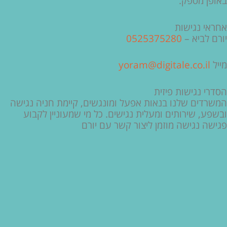
באופן מספק.
אחראי נגישות
יורם לביא –
0525375280
מייל
yoram@digitale.co.il
הסדרי נגישות פיזית
המשרדים שלנו בנאות אפעל ומונגשים, קיימת חניה נגישה
ובשפע, שירותים ומעלית נגישים. כל מי שמעוניין לקבוע
פגישה נגישה מוזמן ליצור קשר עם יורם
חלק
ניווט מהיר
תחתון
מהו עסק חברתי
ל
אידיאל הארגון ההיברידי
אתר,
כלכלה חברתית כפי שעוד לא הכרתם
אפשרותך
מהו היי-טק חברתי
לחוץ
מחקר עסקים חברתיים לקראת הגדרה – פרופ׳ בני גדרון וד״ר ענבל
נטר
אבו