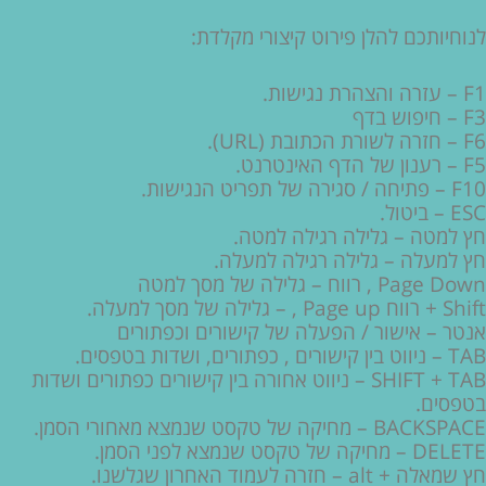
לנוחיותכם להלן פירוט קיצורי מקלדת:
F1 – עזרה והצהרת נגישות.
F3 – חיפוש בדף
F6 – חזרה לשורת הכתובת (URL).
F5 – רענון של הדף האינטרנט.
F10 – פתיחה / סגירה של תפריט הנגישות.
ESC – ביטול.
חץ למטה – גלילה רגילה למטה.
חץ למעלה – גלילה רגילה למעלה.
Page Down , רווח – גלילה של מסך למטה
Shift + רווח Page up , – גלילה של מסך למעלה.
אנטר – אישור / הפעלה של קישורים וכפתורים
TAB – ניווט בין קישורים , כפתורים, ושדות בטפסים.
SHIFT + TAB – ניווט אחורה בין קישורים כפתורים ושדות
בטפסים.
BACKSPACE – מחיקה של טקסט שנמצא מאחורי הסמן.
DELETE – מחיקה של טקסט שנמצא לפני הסמן.
חץ שמאלה + alt – חזרה לעמוד האחרון שגלשנו.