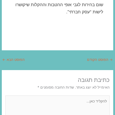
שום בהירות לגבי אופי ההטבות וההקלות שיקושרו
לישות “עסק חברתי”.
→
הפוסט הקודם
הפוסט הבא
←
פתח
פתח
תפריט
תפריט
במצב
במצב
כתיבת תגובה
נגיש
נגיש
האימייל לא יוצג באתר.
שדות החובה מסומנים
*
(התפריט
(התפריט
יפתח
יפתח
להקליד
בחלונית
בחלונית
כאן...
פופ-אפ)
פופ-אפ)