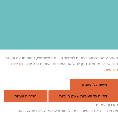
תכנית קפיצת מדרגה לעסק חברתי
רשויות מקומיות
מהו עסק חברתי
מאמרים
אודות מינגה
חברות בקבוצה
דיגי – דיגיטל עם אג׳נדה
החשבייה – שירותי הנהלת חשבות
האתר עושה שימוש בעוגיות לשיפור חוויית המשתמש, ניתוח תנועה והצגת
תוכן שיווקי מותאם. ניתן לנהל את העדפות העוגיות בכל עת.
·
מדיניות
הפרטיות
אישור כל העוגיות
דחיית כל העוגיות שאינן חיוניות
הגדרות עוגיות
הגדרות עוגיות
אנו מכבדים את פרטיותך. ניתן לבחור אילו סוגי עוגיות יופעלו באתר.