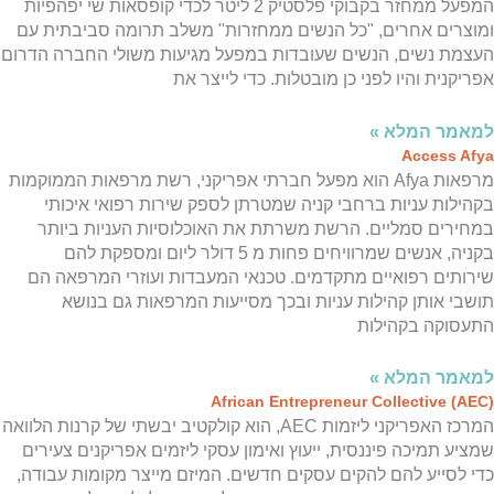
המפעל ממחזר בקבוקי פלסטיק 2 ליטר לכדי קופסאות שי יפהפיות
ומוצרים אחרים, "כל הנשים ממחזרות" משלב תרומה סביבתית עם
העצמת נשים, הנשים שעובדות במפעל מגיעות משולי החברה הדרום
אפריקנית והיו לפני כן מובטלות. כדי לייצר את
למאמר המלא »
Access Afya
מרפאות Afya הוא מפעל חברתי אפריקני, רשת מרפאות הממוקמות
בקהילות עניות ברחבי קניה שמטרתן לספק שירות רפואי איכותי
במחירים סמליים. הרשת משרתת את האוכלוסיות העניות ביותר
בקניה, אנשים שמרוויחים פחות מ 5 דולר ליום ומספקת להם
שירותים רפואיים מתקדמים. טכנאי המעבדות ועוזרי המרפאה הם
תושבי אותן קהילות עניות ובכך מסייעות המרפאות גם בנושא
התעסוקה בקהילות
למאמר המלא »
(African Entrepreneur Collective (AEC
המרכז האפריקני ליזמות AEC, הוא קולקטיב יבשתי של קרנות הלוואה
שמציע תמיכה פיננסית, ייעוץ ואימון עסקי ליזמים אפריקנים צעירים
כדי לסייע להם להקים עסקים חדשים. המיזם מייצר מקומות עבודה,