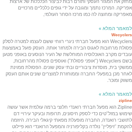
מחזק את המגזר העסקי ותורם רבות לביצור הכלכלות של ארצות
אפריקה. המרכז נתמך ומגובה על ידי גופים כלכליים מרכזיים
מאפריקה ומחוצה לה כמו מרכז הסחר העולמי,
למאמר המלא »
Wecyclers
Wecyclers הוא מפעל חברתי ניגרי רווחי ששם לעצמו למטרה לסלק
פסולת מרחובות לאגוס הבירה ולמחזר אותה. העסק פועל באמצעות
עובדים מקרב האוכלוסיה המוחלשת של העיר הנוסעים באופני מטען
בשם Wecyclers ("אופני פסולת") ואוספים פסולת מהרחובות,
ממשקי בית, מוסדות ציבוריים ובתי עסק שונים. הפסולת ממוינת
לאחר מכן במפעלי החברה וממוחזרת למוצרים שונים אותם העסק
משווק ומוכר.
למאמר המלא »
zipline
Zipline הוא מפעל חברתי רואנדי חלוצי ברמה עולמית אשר עושה
שימוש במזל"טים כדי לספק חיסונים, תרופות ובעיקר עירויי דם
לתושבי רואנדה, החברה מופעלת מפאתי קיגאלי הבירה. היוזמה
להקמת "זיפליין" נולדה בקליפורניה והמפעל הרואנדי הוא פיילוט