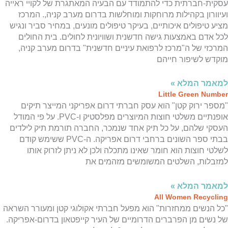
עסקית-חברתית כדי להתמודד עם הבעיה המאתגרת של לקויי ראייה
ועיוורון בקהילות מרוחקות ומוחלשות בדרום מערב קניה,. המרכז
מציע טיפולים איכותיים, בעיקר טיפולים מונעים, במחיר סביר ונגיש
לכל אדם באמצעות גישה חדשנית ושוויונית לחולים. בית החולים
המרכזי של ה"מרכז לרפואת עיניים חדשנית" בדרום מערב קניה,
מוקדש לשיפור חייהם
למאמר המלא »
Little Green Number
"מספר ירוק קטן" הוא עסק חברתי דרום אפריקני המייצר תיקים
אופנתיים משלטי חוצות המיוצרים מפלסטיק ו-PVC. על פי המודל
העסקי שלהם, על כל תיק אחד שנמכר, החברה תורמת תיק לילדים
בבתי ספר השונים ברחבי דרום אפריקה. ה-PVC ששימש קודם
לשלטי חוצות הוא חומר שאינו מתכלה ולכן לא ניתן לזרוק אותו
למזבלות, השלטים המשומשים מזהמים את
למאמר המלא »
All Women Recycling
"כל הנשים ממחזרות" הוא מפעל חברתי אקולוגי קטן ומעורר השראה
של נשים מן הפרברים הדרומיים של העיר קייפטאון בדרום-אפריקה.