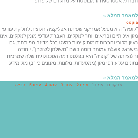
חברתי. אסטרטגיה זו מבוססת על מחקרם של פרופ'
למאמר המלא »
copia
"קופיה" היא מפעל אמריקני שפיתח אפליקציה חלוצית לחלוקת עודפי
מזון איכותיים ובריאים יותר לנזקקים. העברת עודפי מזמן לנזקקים, אינו
רעיון מקורי וחברות דומות קיימות כמעט בכל מדינה מפותחת, גם
בישראל פועלת עמותה דומה בשם "משולחן לשולחן". ייחודה
וחלוציותה של "קופיה" היא בפלטפורמה הטכנולוגית שלה שמרכזת
נתונים על עודפי מזון (ממסעדות, מלונות, מזנונים כיו"ב) מול מידע
למאמר המלא »
« הקודם
עמוד
1
עמוד
2
עמוד
3
עמוד
4
עמוד
5
הבא »
פ
חלק
ניווט מהיר
ת
תחתון
מהו עסק חברתי
ח
ל
אידיאל הארגון ההיברידי
אתר,
ת
כלכלה חברתית כפי שעוד לא הכרתם
אפשרותך
מהו היי-טק חברתי
פ
לחוץ
מחקר עסקים חברתיים לקראת הגדרה – פרופ׳ בני גדרון וד״ר ענבל
ר
נטר
אבו
י