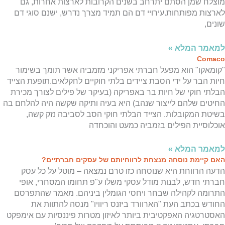
מוצלח שמן הסתם יתרחב בשנים הקרובות לארצות אחרות, גם
לארצות מפותחות.עירויי דם הם תמיד מצרך נדרש, ישנם סוגי דם
שונים,
למאמר המלא »
Comaco
"קומאקו" הוא מפעל חברתי אפריקני מזמביה אשר תומך בשימור
חיות הבר על ידי הסבת ציידים בלתי חוקיים לחקלאים.תופעת הצייד
הבלתי חוקי של חיות בר באפריקה (בעיקר של פילים לצורך מכירת
החיטים שלהם לייצור שנהב) היא בעיה ותיקה שקשה היה להלחם בה
בשיטת המקובלות. הצייד הבלתי חוקי הסב לסביבה נזק קשה,
אוכלוסיית הפילים בזמביה כמעט והוכחדה
למאמר המלא »
האם קיימת נוסחה מנצחת לרווחיותם של עסקים חברתיים?
הדעה הרווחת היא שנוסחה כזו טרם נמצאה – מוטל על כל עסק
חברתי חדש, לבנות מודל עסקי משלו ע"פ תחומו המסחרי, אופי
התרומה לקהילה שבחר ויחסי הגומלין ביניהם. מאמר שהתפרסם
החודש בכתב העת "הארוורד ביזנס ריוויו" מנסה להתוות את
האסטרטגיה האפקטיבית ביותר לאיזון מטרות פיננסיות עם אימפקט